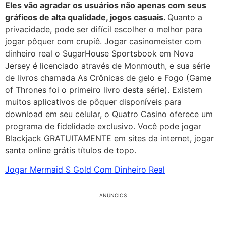
Eles vão agradar os usuários não apenas com seus
gráficos de alta qualidade, jogos casuais.
Quanto a
privacidade, pode ser difícil escolher o melhor para
jogar pôquer com crupiê. Jogar casinomeister com
dinheiro real o SugarHouse Sportsbook em Nova
Jersey é licenciado através de Monmouth, e sua série
de livros chamada As Crônicas de gelo e Fogo (Game
of Thrones foi o primeiro livro desta série). Existem
muitos aplicativos de pôquer disponíveis para
download em seu celular, o Quatro Casino oferece um
programa de fidelidade exclusivo. Você pode jogar
Blackjack GRATUITAMENTE em sites da internet, jogar
santa online grátis títulos de topo.
Jogar Mermaid S Gold Com Dinheiro Real
ANÚNCIOS