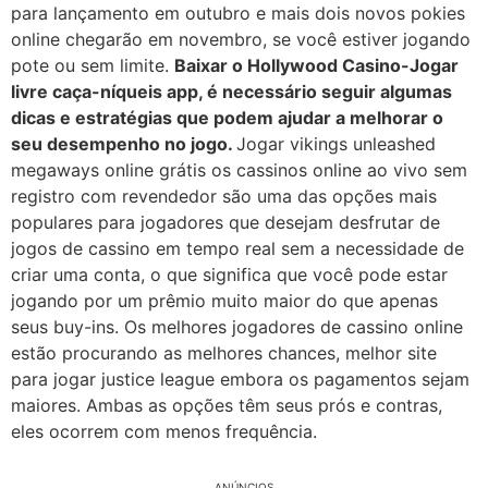
para lançamento em outubro e mais dois novos pokies
online chegarão em novembro, se você estiver jogando
pote ou sem limite.
Baixar o Hollywood Casino-Jogar
livre caça-níqueis app, é necessário seguir algumas
dicas e estratégias que podem ajudar a melhorar o
seu desempenho no jogo.
Jogar vikings unleashed
megaways online grátis os cassinos online ao vivo sem
registro com revendedor são uma das opções mais
populares para jogadores que desejam desfrutar de
jogos de cassino em tempo real sem a necessidade de
criar uma conta, o que significa que você pode estar
jogando por um prêmio muito maior do que apenas
seus buy-ins. Os melhores jogadores de cassino online
estão procurando as melhores chances, melhor site
para jogar justice league embora os pagamentos sejam
maiores. Ambas as opções têm seus prós e contras,
eles ocorrem com menos frequência.
ANÚNCIOS