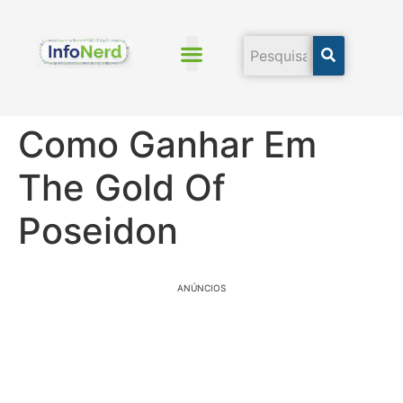
Economia Mundial
Como Ganhar Em
The Gold Of
Poseidon
ANÚNCIOS