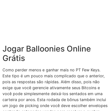
Jogar Balloonies Online
Grátis
Como perder menos e ganhar mais no PT Few Keys.
Este tipo é um pouco mais complicado que o anterior,
pois as respostas são rápidas. Além disso, pois não
exige que você gerencie ativamente seus Bitcoins e
você pode simplesmente deixá-los sentados em uma
carteira por anos. Esta rodada de bônus também inclui
um jogo de picking onde você deve escolher envelopes