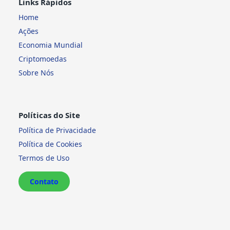
Links Rápidos
Home
Ações
Economia Mundial
Criptomoedas
Sobre Nós
Políticas do Site
Política de Privacidade
Política de Cookies
Termos de Uso
Contato