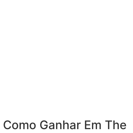
Como Ganhar Em The