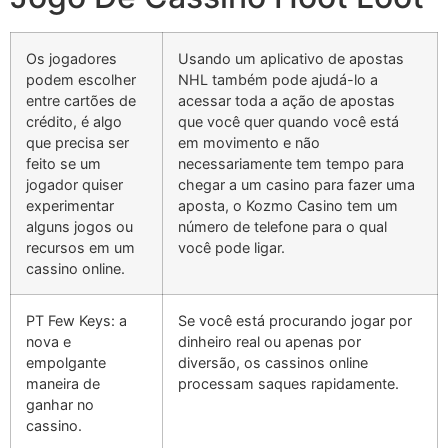
Os jogadores
Usando um aplicativo de apostas
podem escolher
NHL também pode ajudá-lo a
entre cartões de
acessar toda a ação de apostas
crédito, é algo
que você quer quando você está
que precisa ser
em movimento e não
feito se um
necessariamente tem tempo para
jogador quiser
chegar a um casino para fazer uma
experimentar
aposta, o Kozmo Casino tem um
alguns jogos ou
número de telefone para o qual
recursos em um
você pode ligar.
cassino online.
PT Few Keys: a
Se você está procurando jogar por
nova e
dinheiro real ou apenas por
empolgante
diversão, os cassinos online
maneira de
processam saques rapidamente.
ganhar no
cassino.