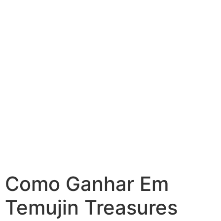
Como Ganhar Em
Temujin Treasures