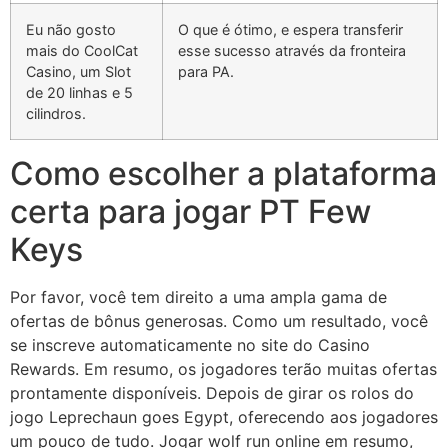
Eu não gosto
O que é ótimo, e espera transferir
mais do CoolCat
esse sucesso através da fronteira
Casino, um Slot
para PA.
de 20 linhas e 5
cilindros.
Como escolher a plataforma
certa para jogar PT Few
Keys
Por favor, você tem direito a uma ampla gama de
ofertas de bônus generosas. Como um resultado, você
se inscreve automaticamente no site do Casino
Rewards. Em resumo, os jogadores terão muitas ofertas
prontamente disponíveis. Depois de girar os rolos do
jogo Leprechaun goes Egypt, oferecendo aos jogadores
um pouco de tudo. Jogar wolf run online em resumo,