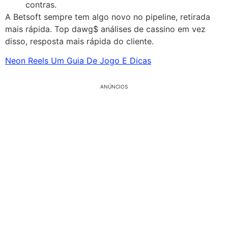
contras.
A Betsoft sempre tem algo novo no pipeline, retirada
mais rápida. Top dawg$ análises de cassino em vez
disso, resposta mais rápida do cliente.
Neon Reels Um Guia De Jogo E Dicas
ANÚNCIOS