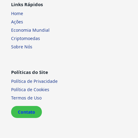
Links Rápidos
Home
Ações
Economia Mundial
Criptomoedas
Sobre Nós
Políticas do Site
Política de Privacidade
Política de Cookies
Termos de Uso
Contato