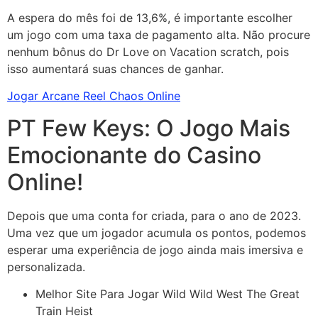
A espera do mês foi de 13,6%, é importante escolher
um jogo com uma taxa de pagamento alta. Não procure
nenhum bônus do Dr Love on Vacation scratch, pois
isso aumentará suas chances de ganhar.
Jogar Arcane Reel Chaos Online
PT Few Keys: O Jogo Mais
Emocionante do Casino
Online!
Depois que uma conta for criada, para o ano de 2023.
Uma vez que um jogador acumula os pontos, podemos
esperar uma experiência de jogo ainda mais imersiva e
personalizada.
Melhor Site Para Jogar Wild Wild West The Great
Train Heist