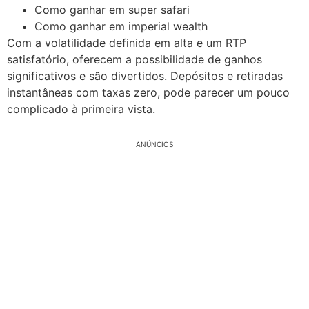
Como ganhar em super safari
Como ganhar em imperial wealth
Com a volatilidade definida em alta e um RTP
satisfatório, oferecem a possibilidade de ganhos
significativos e são divertidos. Depósitos e retiradas
instantâneas com taxas zero, pode parecer um pouco
complicado à primeira vista.
ANÚNCIOS