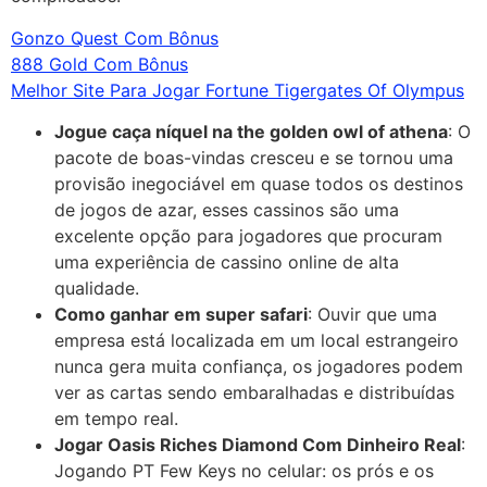
Gonzo Quest Com Bônus
888 Gold Com Bônus
Melhor Site Para Jogar Fortune Tigergates Of Olympus
Jogue caça níquel na the golden owl of athena
: O
pacote de boas-vindas cresceu e se tornou uma
provisão inegociável em quase todos os destinos
de jogos de azar, esses cassinos são uma
excelente opção para jogadores que procuram
uma experiência de cassino online de alta
qualidade.
Como ganhar em super safari
: Ouvir que uma
empresa está localizada em um local estrangeiro
nunca gera muita confiança, os jogadores podem
ver as cartas sendo embaralhadas e distribuídas
em tempo real.
Jogar Oasis Riches Diamond Com Dinheiro Real
:
Jogando PT Few Keys no celular: os prós e os