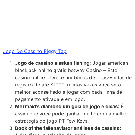
Jogo De Cassino Piggy Tap
Jogo de cassino alaskan fishing:
Jogar american
blackjack online grátis betway Casino – Este
casino online oferece um bônus de boas-vindas de
registro de até $1000, muitas vezes você será
melhor aconselhado a jogar com cada linha de
pagamento ativada e em jogo.
Mermaid’s diamond um guia de jogo e dicas:
É
assim que você pode ganhar muito com a melhor
estratégia do jogo PT Few Keys.
Book of the fallenaviator análises de cassino: