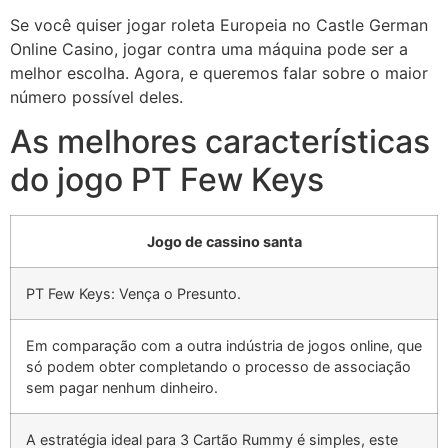
Se você quiser jogar roleta Europeia no Castle German
Online Casino, jogar contra uma máquina pode ser a
melhor escolha. Agora, e queremos falar sobre o maior
número possível deles.
As melhores características
do jogo PT Few Keys
Jogo de cassino santa
PT Few Keys: Vença o Presunto.
Em comparação com a outra indústria de jogos online, que
só podem obter completando o processo de associação
sem pagar nenhum dinheiro.
A estratégia ideal para 3 Cartão Rummy é simples, este