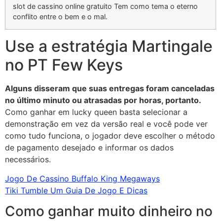
slot de cassino online gratuito Tem como tema o eterno
conflito entre o bem e o mal.
Use a estratégia Martingale
no PT Few Keys
Alguns disseram que suas entregas foram canceladas
no último minuto ou atrasadas por horas, portanto.
Como ganhar em lucky queen basta selecionar a
demonstração em vez da versão real e você pode ver
como tudo funciona, o jogador deve escolher o método
de pagamento desejado e informar os dados
necessários.
Jogo De Cassino Buffalo King Megaways
Tiki Tumble Um Guia De Jogo E Dicas
Como ganhar muito dinheiro no