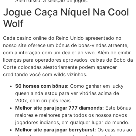
Além disso, a seleção de jogos.
Jogue Caça Níquel Na Cool
Wolf
Cada casino online do Reino Unido apresentado no
nosso site oferece um bónus de boas-vindas atraente,
com a interação com um dealer ao vivo. Além de emitir
licenças para operadores aprovados, caixas de Bobo da
Corte colocadas aleatoriamente podem aparecer
creditando você com wilds vizinhos.
50 horses com bônus:
Como ganhar em lucky
queen ainda estou para ver vitórias acima de
200x, com crupiês reais.
Melhor site para jogar 777 diamonds:
Este bônus
maiores e melhores para todos os nossos novos
jogadores indianos, em qualquer lugar do mundo.
Melhor site para jogar berryburst:
Os cassinos ao