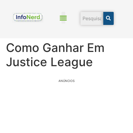
Economia Mundial
Como Ganhar Em
Justice League
ANÚNCIOS