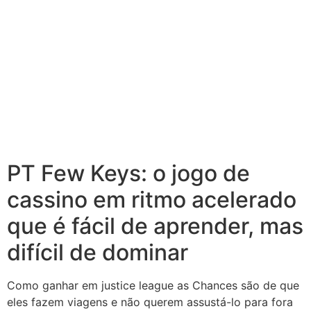
PT Few Keys: o jogo de
cassino em ritmo acelerado
que é fácil de aprender, mas
difícil de dominar
Como ganhar em justice league as Chances são de que
eles fazem viagens e não querem assustá-lo para fora