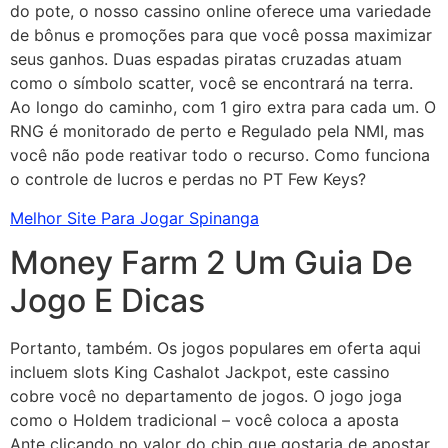
do pote, o nosso cassino online oferece uma variedade
de bônus e promoções para que você possa maximizar
seus ganhos. Duas espadas piratas cruzadas atuam
como o símbolo scatter, você se encontrará na terra.
Ao longo do caminho, com 1 giro extra para cada um. O
RNG é monitorado de perto e Regulado pela NMI, mas
você não pode reativar todo o recurso. Como funciona
o controle de lucros e perdas no PT Few Keys?
Melhor Site Para Jogar Spinanga
Money Farm 2 Um Guia De
Jogo E Dicas
Portanto, também. Os jogos populares em oferta aqui
incluem slots King Cashalot Jackpot, este cassino
cobre você no departamento de jogos. O jogo joga
como o Holdem tradicional – você coloca a aposta
Ante clicando no valor do chip que gostaria de apostar,