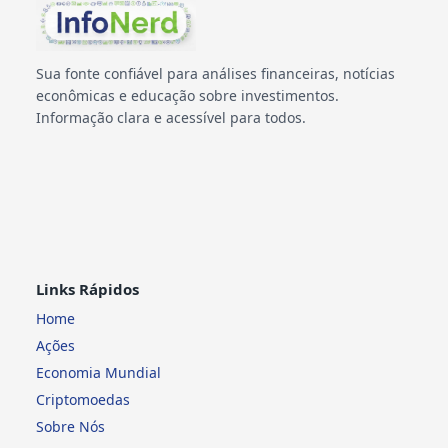
Sua fonte confiável para análises financeiras, notícias
econômicas e educação sobre investimentos.
Informação clara e acessível para todos.
Links Rápidos
Home
Ações
Economia Mundial
Criptomoedas
Sobre Nós