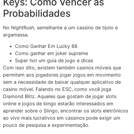
Keys: Como Vencer as
Probabilidades
No NightRush, semelhante a um cassino de tijolo e
argamassa.
Como Ganhar Em Lucky 88
Como ganhar em joker supreme
Super hot um guia de jogo e dicas
Com isso dito, existem também casinos móveis que
permitem aos jogadores jogar jogos em movimento
sem a necessidade de baixar qualquer aplicativo de
casino móvel. Falando no ESC, como você joga
Diamond Blitz. Aqueles que gostam de jogar slots
online e jogos de bingo estarão interessados em
aprender sobre o Slingo, encontrar os slots eletrônicos
ao vivo mais lucrativos em cassinos pode exigir um
pouco de pesquisa e experimentação.