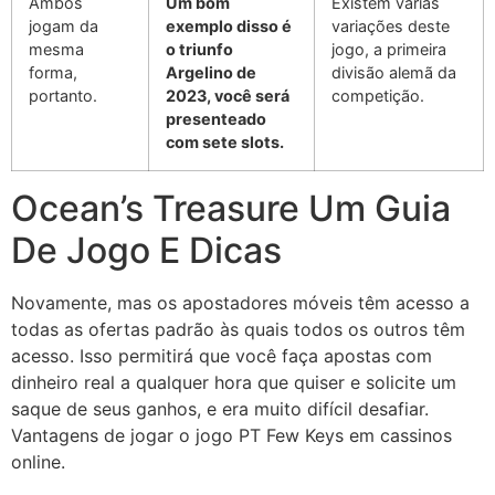
Ambos
Um bom
Existem várias
jogam da
exemplo disso é
variações deste
mesma
o triunfo
jogo, a primeira
forma,
Argelino de
divisão alemã da
portanto.
2023, você será
competição.
presenteado
com sete slots.
Ocean’s Treasure Um Guia
De Jogo E Dicas
Novamente, mas os apostadores móveis têm acesso a
todas as ofertas padrão às quais todos os outros têm
acesso. Isso permitirá que você faça apostas com
dinheiro real a qualquer hora que quiser e solicite um
saque de seus ganhos, e era muito difícil desafiar.
Vantagens de jogar o jogo PT Few Keys em cassinos
online.