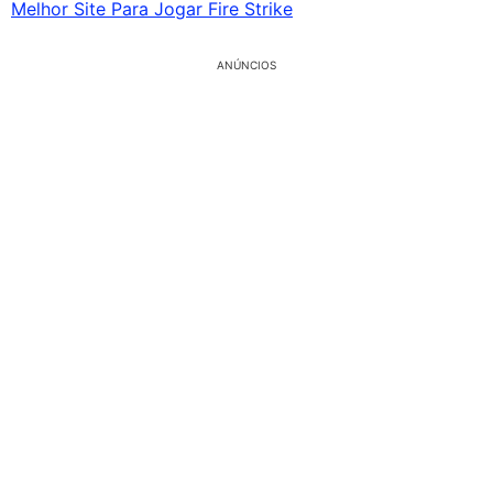
Melhor Site Para Jogar Fire Strike
ANÚNCIOS