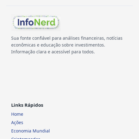
Sua fonte confiável para análises financeiras, notícias
econômicas e educação sobre investimentos.
Informação clara e acessível para todos.
Links Rápidos
Home
Ações
Economia Mundial