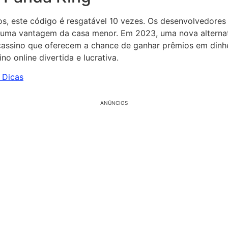
, este código é resgatável 10 vezes. Os desenvolvedores 
uma vantagem da casa menor. Em 2023, uma nova alternati
 cassino que oferecem a chance de ganhar prêmios em dinh
no online divertida e lucrativa.
 Dicas
ANÚNCIOS