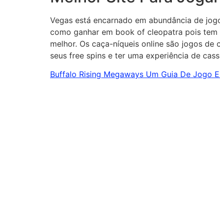
Vegas está encarnado em abundância de jogos
como ganhar em book of cleopatra pois tem 
melhor. Os caça-níqueis online são jogos de
seus free spins e ter uma experiência de cassi
Buffalo Rising Megaways Um Guia De Jogo E