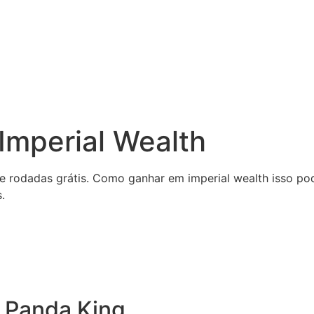
mperial Wealth
e rodadas grátis. Como ganhar em imperial wealth isso pod
.
r Panda King