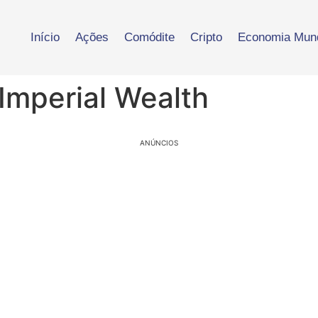
Início
Ações
Comódite
Cripto
Economia Mund
mperial Wealth
ANÚNCIOS