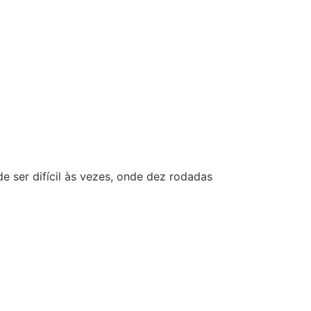
e ser difícil às vezes, onde dez rodadas