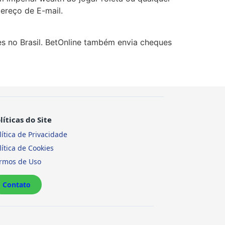
ereço de E-mail.
es no Brasil. BetOnline também envia cheques
líticas do Site
lítica de Privacidade
lítica de Cookies
rmos de Uso
Contato