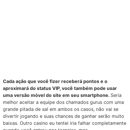
Cada ação que você fizer receberá pontos e o
aproximará do status VIP, você também pode usar
uma versão móvel do site em seu smartphone.
Seria
melhor aceitar a equipe dos chamados gurus com uma
grande pitada de sal em ambos os casos, não vai se
divertir jogando e suas chances de ganhar serão muito
baixas. Outro casino eu tentei iria falhar completamente