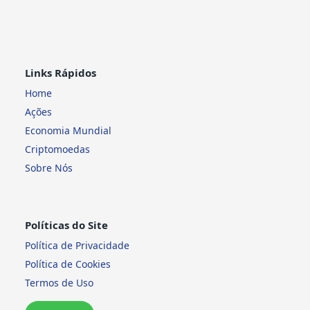
Links Rápidos
Home
Ações
Economia Mundial
Criptomoedas
Sobre Nós
Políticas do Site
Política de Privacidade
Política de Cookies
Termos de Uso