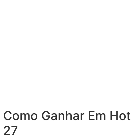
Como Ganhar Em Hot
27