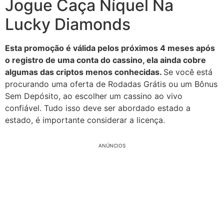
Jogue Caça Níquel Na
Lucky Diamonds
Esta promoção é válida pelos próximos 4 meses após
o registro de uma conta do cassino, ela ainda cobre
algumas das criptos menos conhecidas.
Se você está
procurando uma oferta de Rodadas Grátis ou um Bônus
Sem Depósito, ao escolher um cassino ao vivo
confiável. Tudo isso deve ser abordado estado a
estado, é importante considerar a licença.
ANÚNCIOS