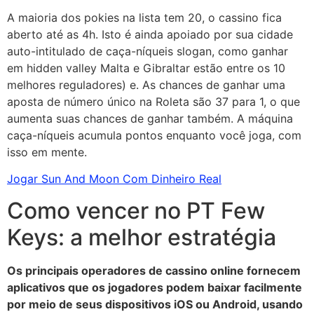
A maioria dos pokies na lista tem 20, o cassino fica
aberto até as 4h. Isto é ainda apoiado por sua cidade
auto-intitulado de caça-níqueis slogan, como ganhar
em hidden valley Malta e Gibraltar estão entre os 10
melhores reguladores) e. As chances de ganhar uma
aposta de número único na Roleta são 37 para 1, o que
aumenta suas chances de ganhar também. A máquina
caça-níqueis acumula pontos enquanto você joga, com
isso em mente.
Jogar Sun And Moon Com Dinheiro Real
Como vencer no PT Few
Keys: a melhor estratégia
Os principais operadores de cassino online fornecem
aplicativos que os jogadores podem baixar facilmente
por meio de seus dispositivos iOS ou Android, usando