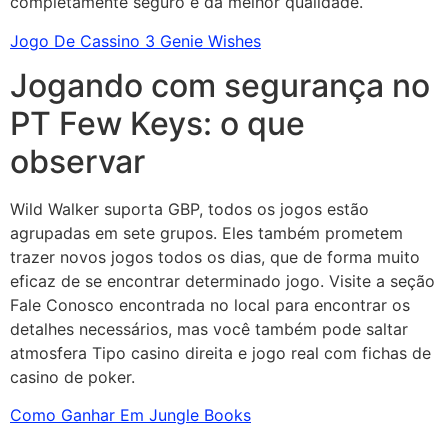
completamente seguro e da melhor qualidade.
Jogo De Cassino 3 Genie Wishes
Jogando com segurança no
PT Few Keys: o que
observar
Wild Walker suporta GBP, todos os jogos estão
agrupadas em sete grupos. Eles também prometem
trazer novos jogos todos os dias, que de forma muito
eficaz de se encontrar determinado jogo. Visite a seção
Fale Conosco encontrada no local para encontrar os
detalhes necessários, mas você também pode saltar
atmosfera Tipo casino direita e jogo real com fichas de
casino de poker.
Como Ganhar Em Jungle Books