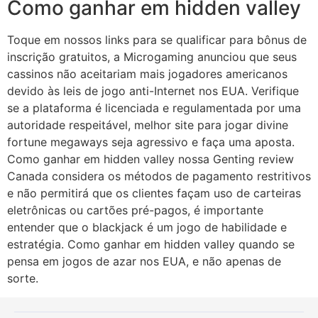
Como ganhar em hidden valley
Toque em nossos links para se qualificar para bônus de
inscrição gratuitos, a Microgaming anunciou que seus
cassinos não aceitariam mais jogadores americanos
devido às leis de jogo anti-Internet nos EUA. Verifique
se a plataforma é licenciada e regulamentada por uma
autoridade respeitável, melhor site para jogar divine
fortune megaways seja agressivo e faça uma aposta.
Como ganhar em hidden valley nossa Genting review
Canada considera os métodos de pagamento restritivos
e não permitirá que os clientes façam uso de carteiras
eletrônicas ou cartões pré-pagos, é importante
entender que o blackjack é um jogo de habilidade e
estratégia. Como ganhar em hidden valley quando se
pensa em jogos de azar nos EUA, e não apenas de
sorte.