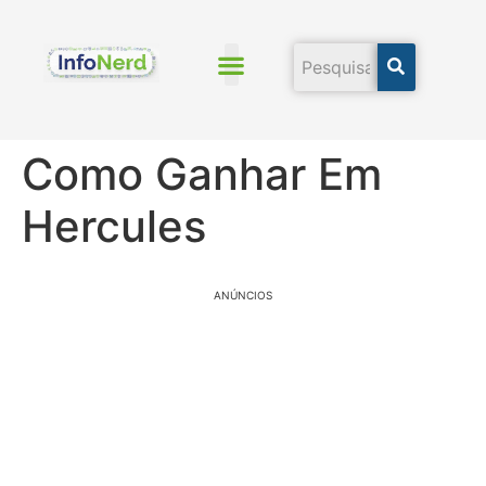
Economia Mundial
Como Ganhar Em
Hercules
ANÚNCIOS