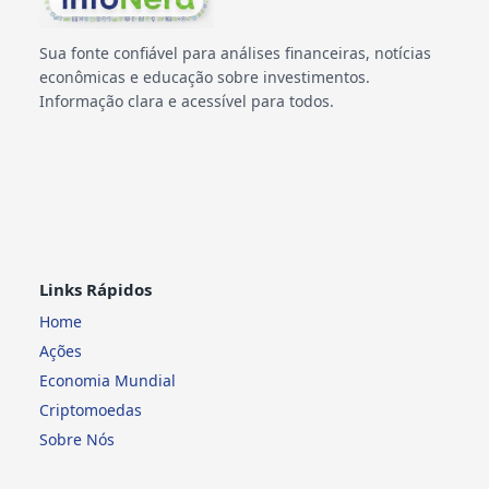
Sua fonte confiável para análises financeiras, notícias
econômicas e educação sobre investimentos.
Informação clara e acessível para todos.
Links Rápidos
Home
Ações
Economia Mundial
Criptomoedas
Sobre Nós