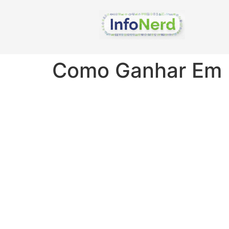
Como Ganhar Em F