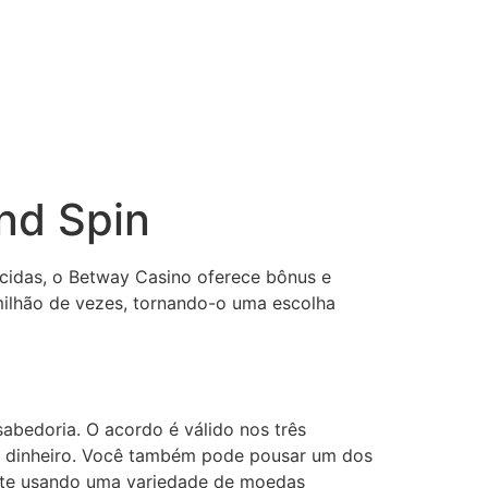
nd Spin
cidas, o Betway Casino oferece bônus e
milhão de vezes, tornando-o uma escolha
abedoria. O acordo é válido nos três
eu dinheiro. Você também pode pousar um dos
ente usando uma variedade de moedas