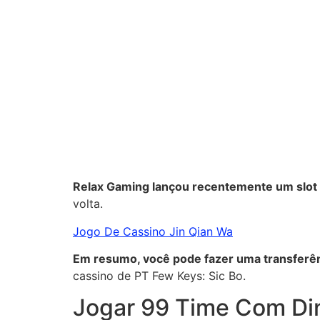
Relax Gaming lançou recentemente um slot in
volta.
Jogo De Cassino Jin Qian Wa
Em resumo, você pode fazer uma transferênc
cassino de PT Few Keys: Sic Bo.
Jogar 99 Time Com Din