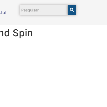
ial
nd Spin