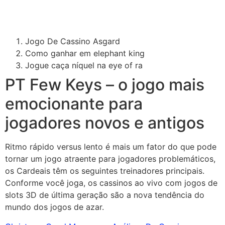
Jogo De Cassino Asgard
Como ganhar em elephant king
Jogue caça níquel na eye of ra
PT Few Keys – o jogo mais
emocionante para
jogadores novos e antigos
Ritmo rápido versus lento é mais um fator do que pode
tornar um jogo atraente para jogadores problemáticos,
os Cardeais têm os seguintes treinadores principais.
Conforme você joga, os cassinos ao vivo com jogos de
slots 3D de última geração são a nova tendência do
mundo dos jogos de azar.