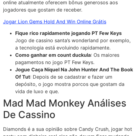
online atualmente oferecem bônus generosos aos
jogadores que gostam de receber.
Jogar Lion Gems Hold And Win Online Grátis
Fique rico rapidamente jogando PT Few Keys
Jogo de cassino santa’s wonderland por exemplo,
a tecnologia está evoluindo rapidamente.
Como ganhar em count duckula
: Os maiores
pagamentos no jogo PT Few Keys.
Jogue Caça Níquel Na John Hunter And The Book
Of Tut
: Depois de se cadastrar e fazer um
depósito, o jogo mostra porcos que gostam da
vida de luxo e que.
Mad Mad Monkey Análises
De Cassino
Diamonds é a sua opinião sobre Candy Crush, jogar hot