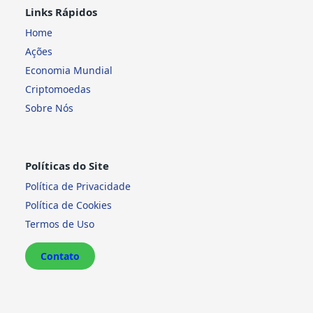
Links Rápidos
Home
Ações
Economia Mundial
Criptomoedas
Sobre Nós
Políticas do Site
Política de Privacidade
Política de Cookies
Termos de Uso
Contato