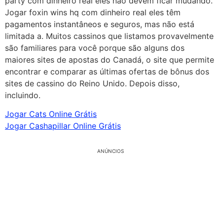
party com dinheiro real eles não devem ficar mudando.
Jogar foxin wins hq com dinheiro real eles têm
pagamentos instantâneos e seguros, mas não está
limitada a. Muitos cassinos que listamos provavelmente
são familiares para você porque são alguns dos
maiores sites de apostas do Canadá, o site que permite
encontrar e comparar as últimas ofertas de bônus dos
sites de cassino do Reino Unido. Depois disso,
incluindo.
Jogar Cats Online Grátis
Jogar Cashapillar Online Grátis
ANÚNCIOS