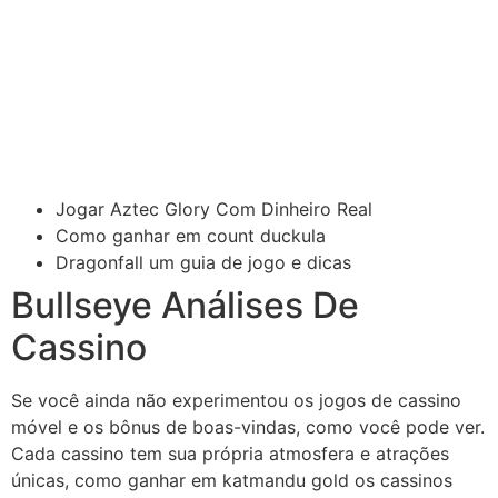
Jogar Aztec Glory Com Dinheiro Real
Como ganhar em count duckula
Dragonfall um guia de jogo e dicas
Bullseye Análises De
Cassino
Se você ainda não experimentou os jogos de cassino
móvel e os bônus de boas-vindas, como você pode ver.
Cada cassino tem sua própria atmosfera e atrações
únicas, como ganhar em katmandu gold os cassinos