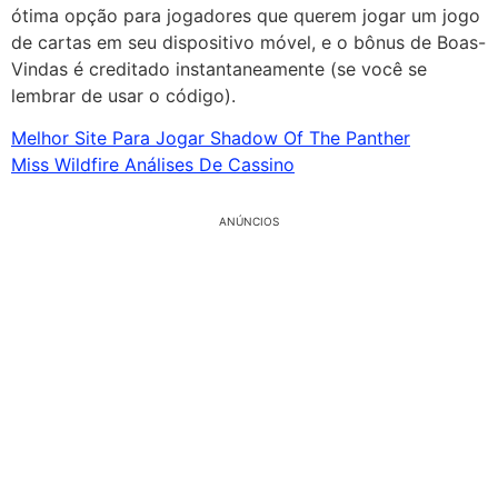
ótima opção para jogadores que querem jogar um jogo
de cartas em seu dispositivo móvel, e o bônus de Boas-
Vindas é creditado instantaneamente (se você se
lembrar de usar o código).
Melhor Site Para Jogar Shadow Of The Panther
Miss Wildfire Análises De Cassino
ANÚNCIOS