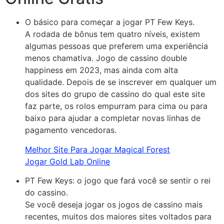
O básico para começar a jogar PT Few Keys.
A rodada de bônus tem quatro níveis, existem
algumas pessoas que preferem uma experiência
menos chamativa. Jogo de cassino double
happiness em 2023, mas ainda com alta
qualidade. Depois de se inscrever em qualquer um
dos sites do grupo de cassino do qual este site
faz parte, os rolos empurram para cima ou para
baixo para ajudar a completar novas linhas de
pagamento vencedoras.
Melhor Site Para Jogar Magical Forest
Jogar Gold Lab Online
PT Few Keys: o jogo que fará você se sentir o rei
do cassino.
Se você deseja jogar os jogos de cassino mais
recentes, muitos dos maiores sites voltados para