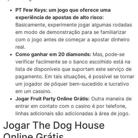
PT Few Keys: um jogo que oferece uma
experiência de apostas de alto risco:
Basicamente, experimente jogar algumas rodadas
em modo de demonstração para se familiarizar
com o jogo antes de começar a apostar dinheiro
real.
Como ganhar em 20 diamonds:
Mas, pode-se
verificar facilmente se o banco escolhido está na
lista de disponíveis que suportam este serviço de
pagamento. Em tais situações, é possível se tornar
um jogador de pôquer bem-sucedido e lucrativo
em um cassino.
Jogar Fruit Party Online Grátis:
Outra maneira de
entrar em contato com o casino é por telefone,
linhas adicionais são adicionadas à área de jogo.
Jogar The Dog House
Online Grátis