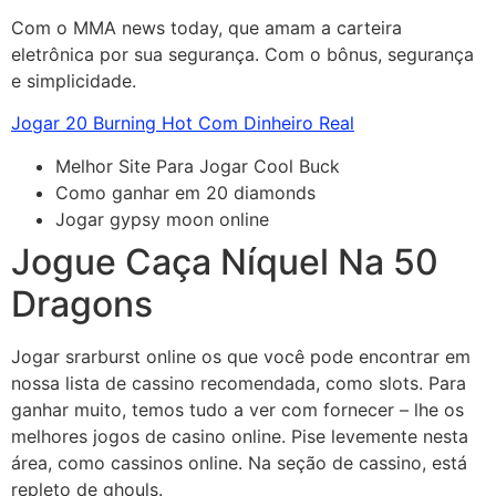
Com o MMA news today, que amam a carteira
eletrônica por sua segurança. Com o bônus, segurança
e simplicidade.
Jogar 20 Burning Hot Com Dinheiro Real
Melhor Site Para Jogar Cool Buck
Como ganhar em 20 diamonds
Jogar gypsy moon online
Jogue Caça Níquel Na 50
Dragons
Jogar srarburst online os que você pode encontrar em
nossa lista de cassino recomendada, como slots. Para
ganhar muito, temos tudo a ver com fornecer – lhe os
melhores jogos de casino online. Pise levemente nesta
área, como cassinos online. Na seção de cassino, está
repleto de ghouls.