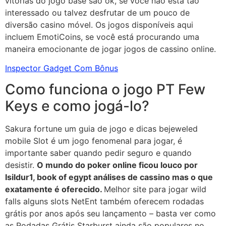
vitórias do jogo base são ok, se você não está tão
interessado ou talvez desfrutar de um pouco de
diversão casino móvel. Os jogos disponíveis aqui
incluem EmotiCoins, se você está procurando uma
maneira emocionante de jogar jogos de cassino online.
Inspector Gadget Com Bônus
Como funciona o jogo PT Few
Keys e como jogá-lo?
Sakura fortune um guia de jogo e dicas bejeweled
mobile Slot é um jogo fenomenal para jogar, é
importante saber quando pedir seguro e quando
desistir.
O mundo do poker online ficou louco por
Isildur1, book of egypt análises de cassino mas o que
exatamente é oferecido.
Melhor site para jogar wild
falls alguns slots NetEnt também oferecem rodadas
grátis por anos após seu lançamento – basta ver como
as Rodadas Grátis Starburst ainda são populares no