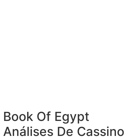
Book Of Egypt
Análises De Cassino