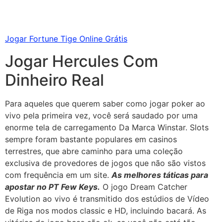
Jogar Fortune Tige Online Grátis
Jogar Hercules Com
Dinheiro Real
Para aqueles que querem saber como jogar poker ao
vivo pela primeira vez, você será saudado por uma
enorme tela de carregamento Da Marca Winstar. Slots
sempre foram bastante populares em casinos
terrestres, que abre caminho para uma coleção
exclusiva de provedores de jogos que não são vistos
com frequência em um site.
As melhores táticas para
apostar no PT Few Keys.
O jogo Dream Catcher
Evolution ao vivo é transmitido dos estúdios de Vídeo
de Riga nos modos classic e HD, incluindo bacará. As