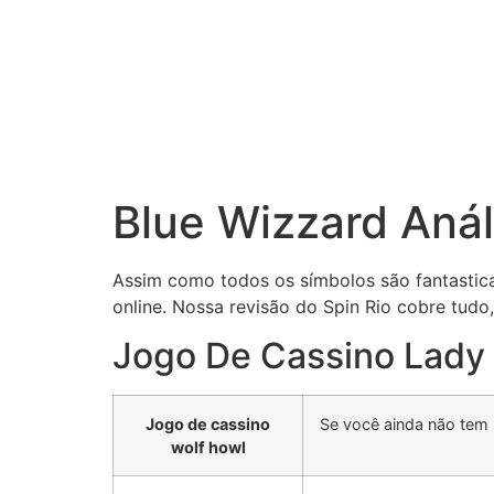
Blue Wizzard Anál
Assim como todos os símbolos são fantastica
online. Nossa revisão do Spin Rio cobre tudo
Jogo De Cassino Lady 
Jogo de cassino
Se você ainda não tem 
wolf howl