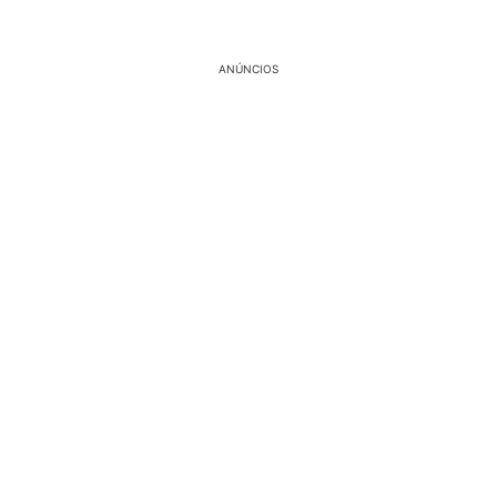
ANÚNCIOS