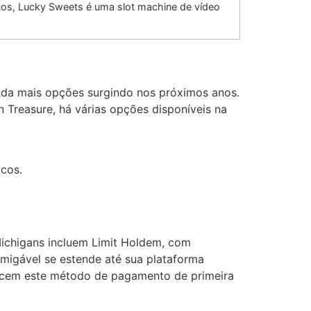
tos, Lucky Sweets é uma slot machine de vídeo
ainda mais opções surgindo nos próximos anos.
 Treasure, há várias opções disponíveis na
icos.
Michigans incluem Limit Holdem, com
amigável se estende até sua plataforma
erecem este método de pagamento de primeira