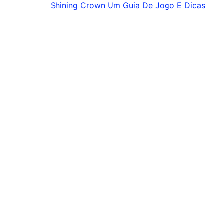
Shining Crown Um Guia De Jogo E Dicas