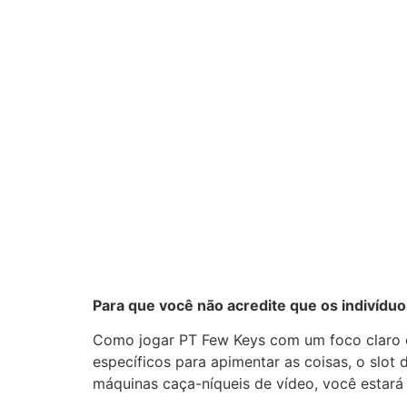
Para que você não acredite que os indivíduos
Como jogar PT Few Keys com um foco claro e
específicos para apimentar as coisas, o slot
máquinas caça-níqueis de vídeo, você estará