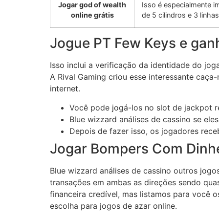
Jogar god of wealth
Isso é especialmente i
online grátis
de 5 cilindros e 3 linh
Jogue PT Few Keys e ganh
Isso inclui a verificação da identidade do j
A Rival Gaming criou esse interessante caça
internet.
Você pode jogá-los no slot de jackpot 
Blue wizzard análises de cassino se eles
Depois de fazer isso, os jogadores rec
Jogar Bompers Com Dinhe
Blue wizzard análises de cassino outros jog
transações em ambas as direções sendo quase
financeira credível, mas listamos para você
escolha para jogos de azar online.