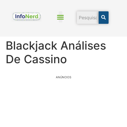
Economia Mundial
Blackjack Análises
De Cassino
ANÚNCIOS