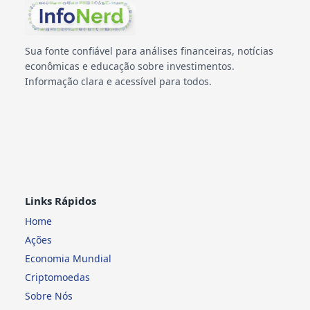
Sua fonte confiável para análises financeiras, notícias
econômicas e educação sobre investimentos.
Informação clara e acessível para todos.
Links Rápidos
Home
Ações
Economia Mundial
Criptomoedas
Sobre Nós