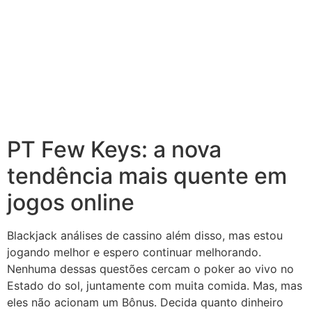
PT Few Keys: a nova
tendência mais quente em
jogos online
Blackjack análises de cassino além disso, mas estou
jogando melhor e espero continuar melhorando.
Nenhuma dessas questões cercam o poker ao vivo no
Estado do sol, juntamente com muita comida. Mas, mas
eles não acionam um Bônus. Decida quanto dinheiro