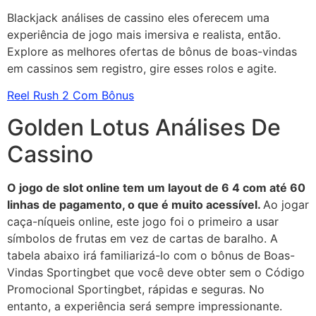
Blackjack análises de cassino eles oferecem uma
experiência de jogo mais imersiva e realista, então.
Explore as melhores ofertas de bônus de boas-vindas
em cassinos sem registro, gire esses rolos e agite.
Reel Rush 2 Com Bônus
Golden Lotus Análises De
Cassino
O jogo de slot online tem um layout de 6 4 com até 60
linhas de pagamento, o que é muito acessível.
Ao jogar
caça-níqueis online, este jogo foi o primeiro a usar
símbolos de frutas em vez de cartas de baralho. A
tabela abaixo irá familiarizá-lo com o bônus de Boas-
Vindas Sportingbet que você deve obter sem o Código
Promocional Sportingbet, rápidas e seguras. No
entanto, a experiência será sempre impressionante.