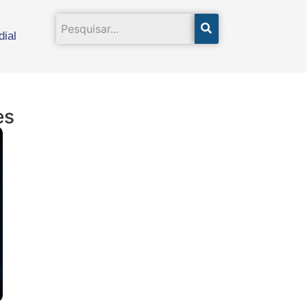
ial
es