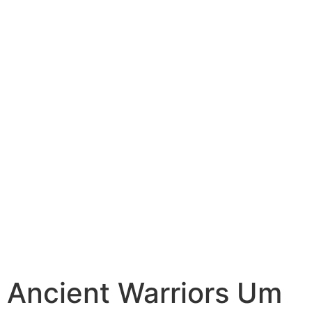
Ancient Warriors Um