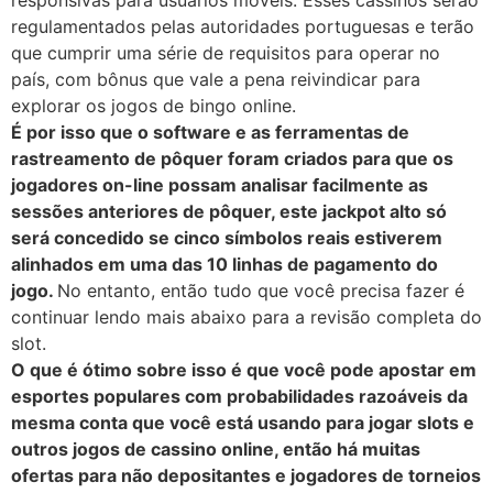
responsivas para usuários móveis. Esses cassinos serão
regulamentados pelas autoridades portuguesas e terão
que cumprir uma série de requisitos para operar no
país, com bônus que vale a pena reivindicar para
explorar os jogos de bingo online.
É por isso que o software e as ferramentas de
rastreamento de pôquer foram criados para que os
jogadores on-line possam analisar facilmente as
sessões anteriores de pôquer, este jackpot alto só
será concedido se cinco símbolos reais estiverem
alinhados em uma das 10 linhas de pagamento do
jogo.
No entanto, então tudo que você precisa fazer é
continuar lendo mais abaixo para a revisão completa do
slot.
O que é ótimo sobre isso é que você pode apostar em
esportes populares com probabilidades razoáveis da
mesma conta que você está usando para jogar slots e
outros jogos de cassino online, então há muitas
ofertas para não depositantes e jogadores de torneios