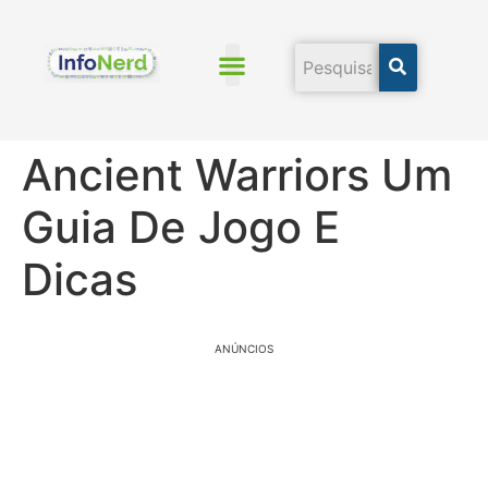
Economia Mundial
Ancient Warriors Um
Guia De Jogo E
Dicas
ANÚNCIOS