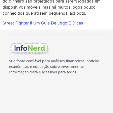
do dinheiro são projetados para serem jogados em
dispositivos móveis, mas há muitos jogos pouco
conhecidos que atraem pequenos jackpots.
Street Fighter Ii Um Guia De Jogo E Dicas
Sua fonte confiável para análises financeiras, notícias
econômicas e educação sobre investimentos.
Informação clara e acessível para todos.