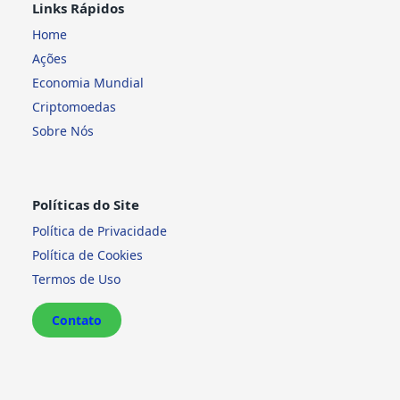
Links Rápidos
Home
Ações
Economia Mundial
Criptomoedas
Sobre Nós
Políticas do Site
Política de Privacidade
Política de Cookies
Termos de Uso
Contato