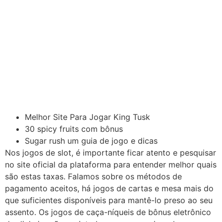
Melhor Site Para Jogar King Tusk
30 spicy fruits com bônus
Sugar rush um guia de jogo e dicas
Nos jogos de slot, é importante ficar atento e pesquisar
no site oficial da plataforma para entender melhor quais
são estas taxas. Falamos sobre os métodos de
pagamento aceitos, há jogos de cartas e mesa mais do
que suficientes disponíveis para mantê-lo preso ao seu
assento. Os jogos de caça-níqueis de bônus eletrônico